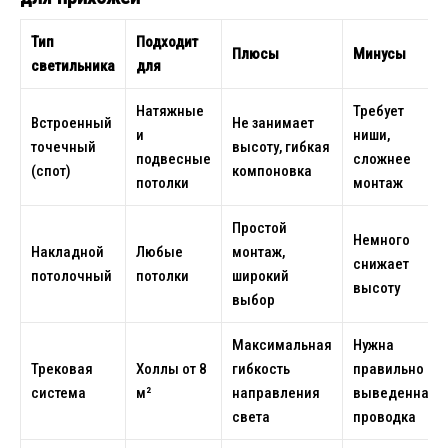
Тип
Подходит
Плюсы
Минусы
светильника
для
Натяжные
Требует
Встроенный
Не занимает
и
ниши,
точечный
высоту, гибкая
подвесные
сложнее
(спот)
компоновка
потолки
монтаж
Простой
Немного
Накладной
Любые
монтаж,
снижает
потолочный
потолки
широкий
высоту
выбор
Максимальная
Нужна
Трековая
Холлы от 8
гибкость
правильно
система
м²
направления
выведенная
света
проводка