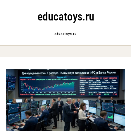
Skip to content
educatoys.ru
educatoys.ru