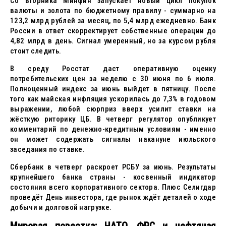
Со вторника Минфин запускает новый цикл покупок
валюты и золота по бюджетному правилу - суммарно на
123,2 млрд рублей за месяц, по 5,4 млрд ежедневно. Банк
России в ответ скорректирует собственные операции до
4,82 млрд в день. Сигнал умеренный, но за курсом рубля
стоит следить.
В среду Росстат даст оперативную оценку
потребительских цен за неделю с 30 июня по 6 июля.
Полноценный индекс за июнь выйдет в пятницу. После
того как майская инфляция ускорилась до 7,3% в годовом
выражении, любой сюрприз вверх усилит ставки на
жёсткую риторику ЦБ. В четверг регулятор опубликует
комментарий по денежно-кредитным условиям - именно
он может содержать сигналы накануне июльского
заседания по ставке.
Сбербанк в четверг раскроет РСБУ за июнь. Результаты
крупнейшего банка страны - косвенный индикатор
состояния всего корпоративного сектора. Плюс Селигдар
проведёт День инвестора, где рынок ждёт деталей о ходе
добычи и долговой нагрузке.