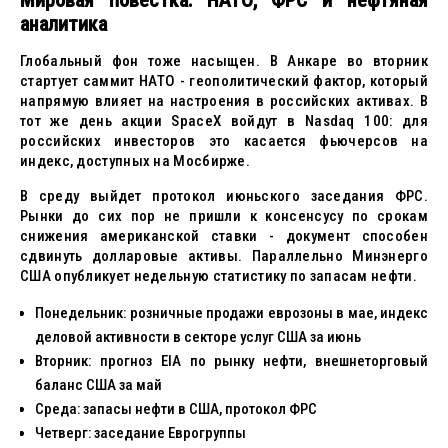
Мировая повестка: НАТО, ФРС и нефтяная
аналитика
Глобальный фон тоже насыщен. В Анкаре во вторник
стартует саммит НАТО - геополитический фактор, который
напрямую влияет на настроения в российских активах. В
тот же день акции SpaceX войдут в Nasdaq 100: для
российских инвесторов это касается фьючерсов на
индекс, доступных на Мосбирже.
В среду выйдет протокол июньского заседания ФРС.
Рынки до сих пор не пришли к консенсусу по срокам
снижения американской ставки - документ способен
сдвинуть долларовые активы. Параллельно Минэнерго
США опубликует недельную статистику по запасам нефти.
Понедельник: розничные продажи еврозоны в мае, индекс
деловой активности в секторе услуг США за июнь
Вторник: прогноз EIA по рынку нефти, внешнеторговый
баланс США за май
Среда: запасы нефти в США, протокол ФРС
Четверг: заседание Еврогруппы