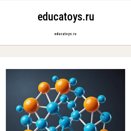
Skip to content
educatoys.ru
educatoys.ru