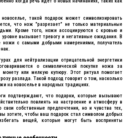
енно когда речь идёт о новых начинаниях, таких как
 новоселье, такой подарок может символизировать
ается, что нож "разрезает" не только материальные
дьми. Кроме того, ножи ассоциируются с кровью и
м уровне вызывает тревогу и негативные ожидания. В
е ножи с самыми добрыми намерениями, получатель
знак.
турах для нейтрализации отрицательной энергетики
оговариваются о символической покупке ножа за
 монету или мелкую купюру. Этот ритуал помогает
грозу разлада. Такой подход говорит о том, насколько
жи на новоселье в народных традициях.
оги подтверждают, что подарки, которые вызывают
ействительно повлиять на настроение и атмосферу в
 свои собственные предпочтения, но и чувства тех,
 вы хотите, чтобы ваш подарок стал символом добрых
избегать вещей, которые могут быть восприняты