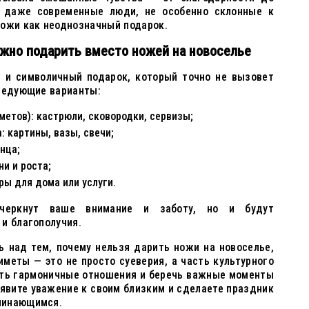
о даже современные люди, не особенно склонные к
ножи как неоднозначный подарок.
ожно подарить вместо ножей на новоселье
й и символичный подарок, который точно не вызовет
следующие варианты:
метов): кастрюли, сковородки, сервизы;
 картины, вазы, свечи;
нца;
и и роста;
ы для дома или услуги.
черкнут ваше внимание и заботу, но и будут
и благополучия.
ь над тем, почему нельзя дарить ножи на новоселье,
иметы — это не просто суеверия, а часть культурного
ить гармоничные отношения и беречь важные моменты
явите уважение к своим близким и сделаете праздник
минающимся.