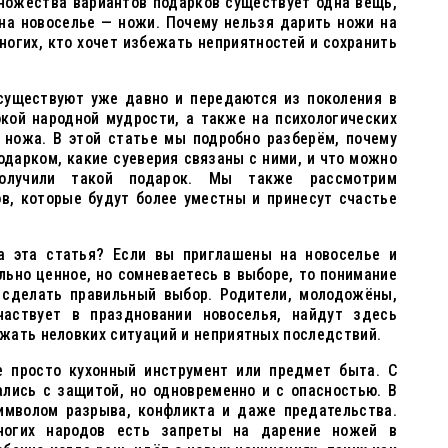
множества вариантов подарков существует одна вещь,
на новоселье — ножи. Почему нельзя дарить ножи на
ногих, кто хочет избежать неприятностей и сохранить
существуют уже давно и передаются из поколения в
окой народной мудрости, а также на психологических
 ножа. В этой статье мы подробно разберём, почему
дарком, какие суеверия связаны с ними, и что можно
олучили такой подарок. Мы также рассмотрим
в, которые будут более уместны и принесут счастье
а эта статья? Если вы приглашены на новоселье и
льно ценное, но сомневаетесь в выборе, то понимание
сделать правильный выбор. Родители, молодожёны,
частвует в праздновании новоселья, найдут здесь
жать неловких ситуаций и неприятных последствий.
е просто кухонный инструмент или предмет быта. С
лись с защитой, но одновременно и с опасностью. В
имволом разрыва, конфликта и даже предательства.
ногих народов есть запреты на дарение ножей в