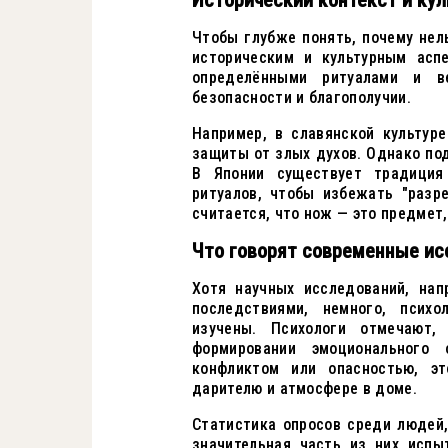
Исторический контекст и ку
Чтобы глубже понять, почему нел
историческим и культурным асп
определёнными ритуалами и в
безопасности и благополучии.
Например, в славянской культур
защиты от злых духов. Однако по
В Японии существует традици
ритуалов, чтобы избежать "разр
считается, что нож — это предмет
Что говорят современные ис
Хотя научных исследований, на
последствиями, немного, психо
изучены. Психологи отмечают
формировании эмоционального
конфликтом или опасностью, э
дарителю и атмосфере в доме.
Статистика опросов среди людей,
значительная часть из них исп