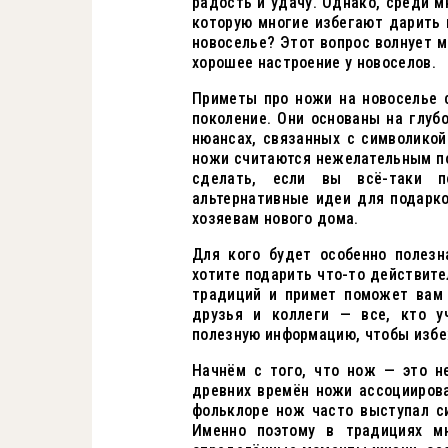
радость и удачу. Однако, среди 
которую многие избегают дарить 
новоселье? Этот вопрос волнует м
хорошее настроение у новоселов.
Приметы про ножи на новоселье 
поколение. Они основаны на глуб
нюансах, связанных с символикой
ножи считаются нежелательным по
сделать, если вы всё-таки п
альтернативные идеи для подарко
хозяевам нового дома.
Для кого будет особенно полезн
хотите подарить что-то действите
традиций и примет поможет вам 
друзья и коллеги — все, кто у
полезную информацию, чтобы избе
Начнём с того, что нож — это н
древних времён ножи ассоциирова
фольклоре нож часто выступал с
Именно поэтому в традициях м