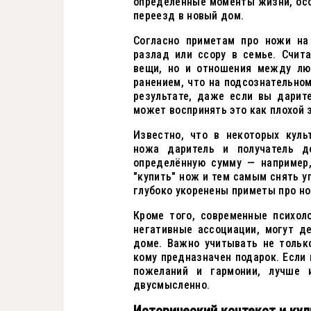
определённые моменты жизни, особ
переезд в новый дом.
Согласно приметам про ножи на
разлад или ссору в семье. Счит
вещи, но и отношения между лю
ранением, что на подсознательно
результате, даже если вы дарит
может воспринять это как плохой 
Известно, что в некоторых куль
ножа даритель и получатель д
определённую сумму — например,
"купить" нож и тем самым снять у
глубоко укоренены приметы про но
Кроме того, современные психол
негативные ассоциации, могут д
доме. Важно учитывать не только
кому предназначен подарок. Если
пожеланий и гармонии, лучше 
двусмысленно.