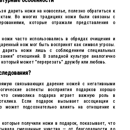
льтурные особенности
ьзя дарить ножи на новоселье, полезно обратиться к
ектам. Во многих традициях ножи были связаны с
ерованиями, которые отражали представления о
е ножи часто использовались в обрядах очищения и
даренный нож мог быть воспринят как символ угрозы.
я дарить ножи лишь с соблюдением специальных
езания" отношений. В западной культуре аналогично
, который может "перерезать" дружбу или любовь.
следования?
прямую связывающих дарение ножей с негативными
логические аспекты восприятия подарков хорошо
, что символика подарка играет важную роль в
 отклика. Если подарок вызывает ассоциации с
то может подсознательно влиять на отношение к
 которые получили ножи в подарок, показывает, что
ытывала смешанные чувства — от благодарности до