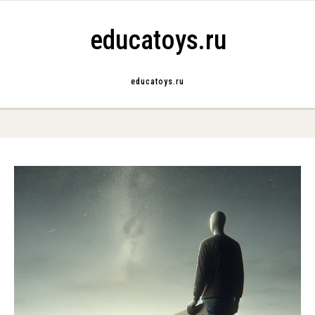
Skip to content
educatoys.ru
educatoys.ru